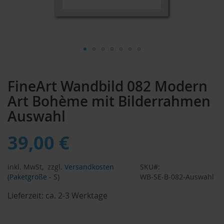
Zum
Anfang
FineArt Wandbild 082 Modern
der
Bildergalerie
Art Bohème mit Bilderrahmen
springen
Auswahl
39,00 €
inkl. MwSt,
zzgl.
Versandkosten
SKU
(Paketgröße - S)
WB-SE-B-082-Auswahl
Lieferzeit:
ca. 2-3 Werktage