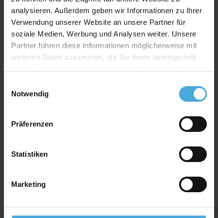
Produkt Spezifikationen
analysieren. Außerdem geben wir Informationen zu Ihrer
Verwendung unserer Website an unsere Partner für
Print:
FineArt Giclée Digitaldruck auf EYEfine®
soziale Medien, Werbung und Analysen weiter. Unsere
baryt
Partner führen diese Informationen möglicherweise mit
Bilderrahmen Material:
Massives MDF Holz mit
weiteren Daten zusammen, die Sie ihnen bereitgestellt
Premium Ummantelung
haben oder die sie im Rahmen Ihrer Nutzung der Dienste
Bilderrahmen Bauart:
Wechselrahmen mit
gesammelt haben.
Einwilligungsauswahl
montierten Wechselklammern
Notwendig
Rückwand:
Hartfaser Rückwand - 2,50 mm stark
Aufhänger:
Vormontierte Aufhänger
Präferenzen
Verglasung:
Echtglas 2,5mm stark mit hohem UV-
Schutz
Statistiken
Herstellerland:
Deutschland
Marketing