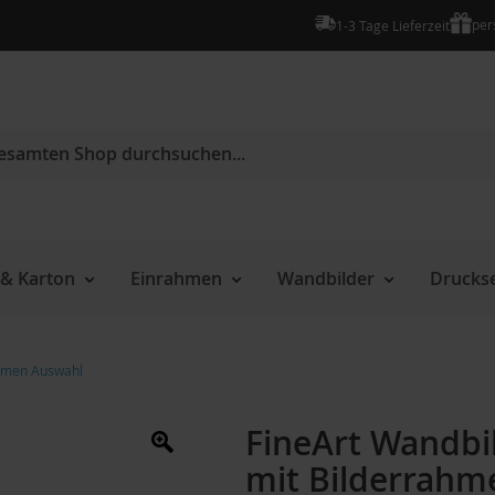
per
1-3 Tage Lieferzeit
e
& Karton
Einrahmen
Wandbilder
Druckse
ahmen Auswahl
FineArt Wandbi
mit Bilderrahm