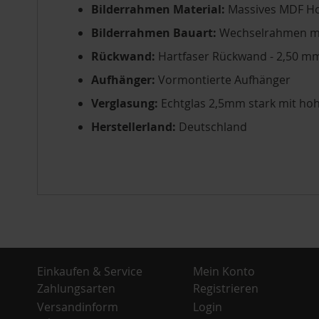
Bilderrahmen Material:
Massives MDF H
Bilderrahmen Bauart:
Wechselrahmen mi
Rückwand:
Hartfaser Rückwand - 2,50 mm
Aufhänger:
Vormontierte Aufhänger
Verglasung:
Echtglas 2,5mm stark mit ho
Herstellerland:
Deutschland
Einkaufen & Service
Mein Konto
Zahlungsarten
Registrieren
Versandinform
Login