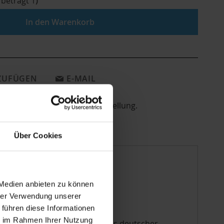
 beträgt
1
)
In den Warenkorb
NZUFÜGEN
E-MAIL
en direkt aus deutscher Herstellung.
Über Cookies
 Medien anbieten zu können
hrer Verwendung unserer
 führen diese Informationen
ie im Rahmen Ihrer Nutzung
zellulose und Bilderrahmen aus deutscher