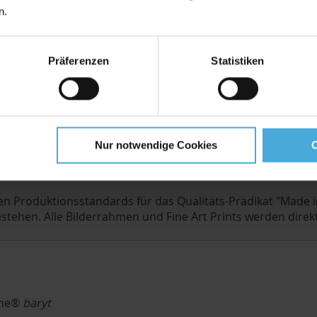
n.
eArt Print
Präferenzen
Statistiken
 mit hochwertigen und einzigartigen Eigenschaften. Der EYE
ie Kombination aus hochreiner Alphazellulose, charakteri
ckergebnisse. Der Druck besticht durch brillante Farben, 
Nur notwendige Cookies
Herstellung
en Produktionsstandards für das Qualitäts-Prädikat "Made i
ehen. Alle Bilderrahmen und Fine Art Prints werden direkt
fine®
baryt