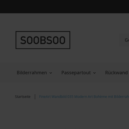
Direkt
zum
Inhalt
Such
Bilderrahmen
Passepartout
Rückwand 
Startseite
FineArt Wandbild 035 Modern Art Bohème mit Bilderr
Zum
Ende
der