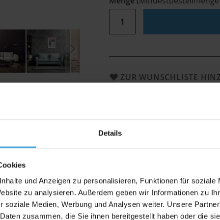
Menge
(
Mindestbestellmenge
ZUR WUNSCHLISTE HI
FineArt Prints und Bilderrahm
Bewertungen
Details
Cookies
rahmen
nhalte und Anzeigen zu personalisieren, Funktionen für soziale
Website zu analysieren. Außerdem geben wir Informationen zu I
r soziale Medien, Werbung und Analysen weiter. Unsere Partner
 Daten zusammen, die Sie ihnen bereitgestellt haben oder die s
on mit dem EYEfine® Fine Art Museumskarton aus 100% Alpha