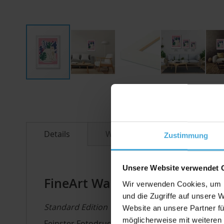
Zum
Anfang
der
Bildergalerie
springen
Details
Weitere Informationen
Zustimmung
Unsere Website verwendet 
FineArt Wandbild mit Bilder
Wir verwenden Cookies, um I
und die Zugriffe auf unsere 
Standard Edition
Website an unsere Partner fü
möglicherweise mit weiteren
Feinster Fotodruck in künstlerischer Perfekti