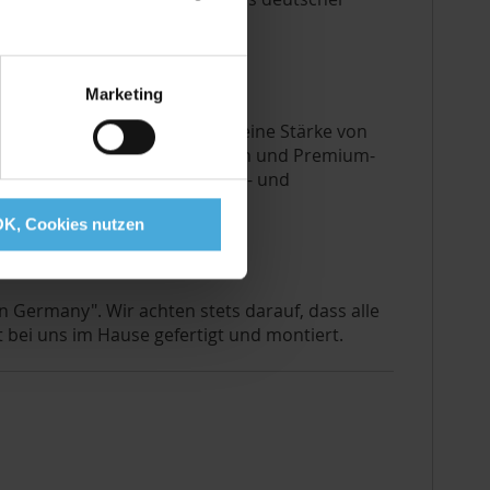
Marketing
fine®
baryt
Feinkarton besitzt eine Stärke von
stischen Oberflächenstrukturen und Premium-
tiefem Schwarz, beste Kontrast- und
OK, Cookies nutzen
n Germany". Wir achten stets darauf, dass alle
 bei uns im Hause gefertigt und montiert.