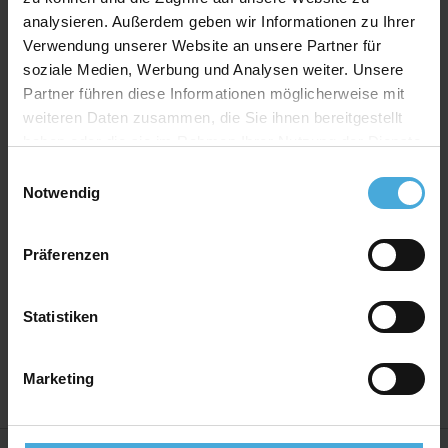
Produkt Spezifikationen
analysieren. Außerdem geben wir Informationen zu Ihrer
Verwendung unserer Website an unsere Partner für
Print:
FineArt Giclée Digitaldruck auf EYEfine®
soziale Medien, Werbung und Analysen weiter. Unsere
baryt
Partner führen diese Informationen möglicherweise mit
Bilderrahmen Material:
Massives MDF Holz mit
weiteren Daten zusammen, die Sie ihnen bereitgestellt
Premium Ummantelung
haben oder die sie im Rahmen Ihrer Nutzung der Dienste
Bilderrahmen Bauart:
Wechselrahmen mit
gesammelt haben.
Einwilligungsauswahl
montierten Wechselklammern
Notwendig
Rückwand:
Hartfaser Rückwand - 2,50 mm stark
Aufhänger:
Vormontierte Aufhänger
Präferenzen
Verglasung:
Echtglas 2,5mm stark mit hohem UV-
Schutz
Statistiken
Herstellerland:
Deutschland
Marketing