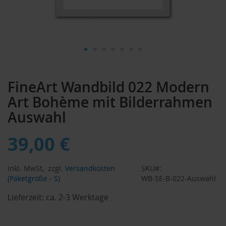
Zum
Anfang
FineArt Wandbild 022 Modern
der
Bildergalerie
Art Bohème mit Bilderrahmen
springen
Auswahl
39,00 €
inkl. MwSt,
zzgl.
Versandkosten
SKU
(Paketgröße - S)
WB-SE-B-022-Auswahl
Lieferzeit:
ca. 2-3 Werktage