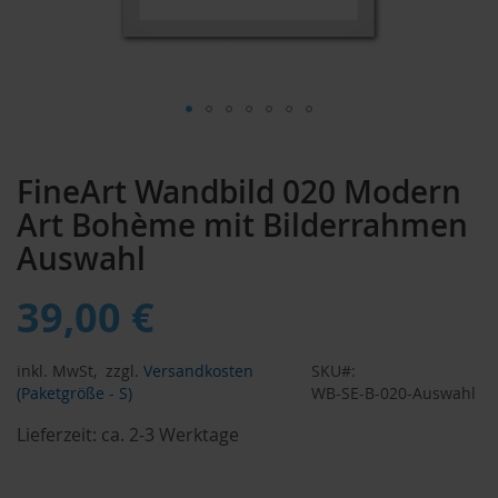
Zum
Anfang
FineArt Wandbild 020 Modern
der
Bildergalerie
Art Bohème mit Bilderrahmen
springen
Auswahl
39,00 €
inkl. MwSt,
zzgl.
Versandkosten
SKU
(Paketgröße - S)
WB-SE-B-020-Auswahl
Lieferzeit:
ca. 2-3 Werktage