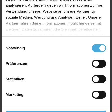
Produkt Spezifikationen
analysieren. Außerdem geben wir Informationen zu Ihrer
Verwendung unserer Website an unsere Partner für
Print:
FineArt Giclée Digitaldruck auf EYEfine®
soziale Medien, Werbung und Analysen weiter. Unsere
baryt
Partner führen diese Informationen möglicherweise mit
Bilderrahmen Material:
Massives MDF Holz mit
weiteren Daten zusammen, die Sie ihnen bereitgestellt
Premium Ummantelung
haben oder die sie im Rahmen Ihrer Nutzung der Dienste
Bilderrahmen Bauart:
Wechselrahmen mit
gesammelt haben.
Einwilligungsauswahl
montierten Wechselklammern
Notwendig
Rückwand:
Hartfaser Rückwand - 2,50 mm stark
Aufhänger:
Vormontierte Aufhänger
Präferenzen
Verglasung:
Echtglas 2,5mm stark mit hohem UV-
Schutz
Statistiken
Herstellerland:
Deutschland
Marketing