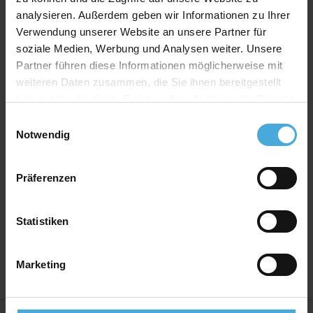
Produkt Spezifikationen
analysieren. Außerdem geben wir Informationen zu Ihrer
Verwendung unserer Website an unsere Partner für
Print:
FineArt Giclée Digitaldruck auf EYEfine®
soziale Medien, Werbung und Analysen weiter. Unsere
baryt
Partner führen diese Informationen möglicherweise mit
Bilderrahmen Material:
Massives MDF Holz mit
weiteren Daten zusammen, die Sie ihnen bereitgestellt
Premium Ummantelung
haben oder die sie im Rahmen Ihrer Nutzung der Dienste
Bilderrahmen Bauart:
Wechselrahmen mit
gesammelt haben.
Einwilligungsauswahl
montierten Wechselklammern
Notwendig
Rückwand:
Hartfaser Rückwand - 2,50 mm stark
Aufhänger:
Vormontierte Aufhänger
Präferenzen
Verglasung:
Echtglas 2,5mm stark mit hohem UV-
Schutz
Statistiken
Herstellerland:
Deutschland
Marketing