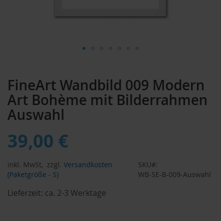
Zum
Anfang
FineArt Wandbild 009 Modern
der
Bildergalerie
Art Bohème mit Bilderrahmen
springen
Auswahl
39,00 €
inkl. MwSt,
zzgl.
Versandkosten
SKU
(Paketgröße - S)
WB-SE-B-009-Auswahl
Lieferzeit:
ca. 2-3 Werktage