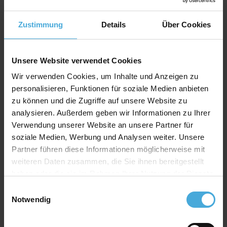
Passepartout Spezifikation
Zustimmung
Details
Über Cookies
Stäke: 1,4mm (optional auch mit 2,0mm oder
2,5mm Stärke erhältlich)
Unsere Website verwendet Cookies
Kern: weiß
Wir verwenden Cookies, um Inhalte und Anzeigen zu
Material: 100% Alphazellulose (
mehr Infos
)
personalisieren, Funktionen für soziale Medien anbieten
zu können und die Zugriffe auf unsere Website zu
Rückwand Spezifikation
analysieren. Außerdem geben wir Informationen zu Ihrer
Stärke: 0,35mm
Verwendung unserer Website an unsere Partner für
soziale Medien, Werbung und Analysen weiter. Unsere
Farbe: weiß
Partner führen diese Informationen möglicherweise mit
Material: 100% Alphazellulose
weiteren Daten zusammen, die Sie ihnen bereitgestellt
haben oder die sie im Rahmen Ihrer Nutzung der Dienste
gesammelt haben.
Einwilligungsauswahl
Ein Basis-Passepartoutkarton für die professionelle
Notwendig
Einrahmung
Hochwertiger Passepartoutkarton zum günstigen
Preis. Universell einsetzbar auch als Bastel- und