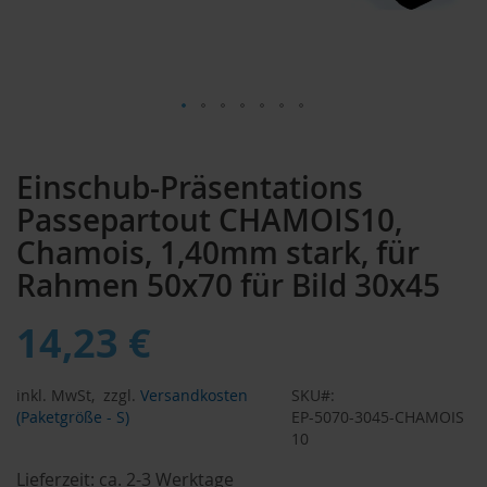
Zum
Anfang
Einschub-Präsentations
der
Bildergalerie
Passepartout CHAMOIS10,
springen
Chamois, 1,40mm stark, für
Rahmen 50x70 für Bild 30x45
14,23 €
inkl. MwSt,
zzgl.
Versandkosten
SKU
(Paketgröße - S)
EP-5070-3045-CHAMOIS
10
Lieferzeit:
ca. 2-3 Werktage