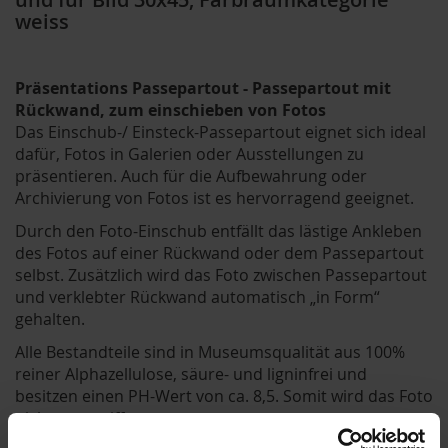
weiss
Präsentations Passepartout - Passepartout mit
Rückwand, zum einschieben von Fotos
Das Einschub-/ Einsteck-Passepartout eignet sich ideal
dafür, Fotos in Galerien oder Ausstellungen zu
präsentieren. Auch für die Aufbewahrung oder
Archivierung von Fotos ist es hervorragend geeignet.
Durch den Foto-Einschub entfällt das lästige Ankleben
des Fotos auf einer Rückwand oder dem Passepartout
selbst. Zusätzlich wird das Foto zwischen Passepartout
und verklebter Rückwand automatisch „in Form“
gehalten.
Alle Bestandteile sind in Museumsqualität aus 100%
reiner Alphazellulose, säure- und ligninfrei und
besitzen einen PH-Wert von ca. 8,5. Somit wird das Foto
nicht angegriffen.