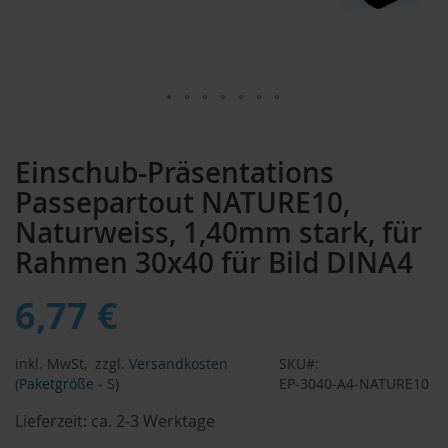
Zum
Anfang
Einschub-Präsentations
der
Bildergalerie
Passepartout NATURE10,
springen
Naturweiss, 1,40mm stark, für
Rahmen 30x40 für Bild DINA4
6,77 €
inkl. MwSt,
zzgl.
Versandkosten
SKU
(Paketgröße - S)
EP-3040-A4-NATURE10
Lieferzeit:
ca. 2-3 Werktage