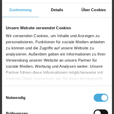
Passepartout Spezifikation
Zustimmung
Details
Über Cookies
Stäke: 1,4mm (optional auch mit 2,0mm oder
2,5mm Stärke erhältlich)
Kern: weiß
Unsere Website verwendet Cookies
Material: 100% Alphazellulose (
mehr Infos
)
Wir verwenden Cookies, um Inhalte und Anzeigen zu
personalisieren, Funktionen für soziale Medien anbieten
Rückwand Spezifikation
zu können und die Zugriffe auf unsere Website zu
analysieren. Außerdem geben wir Informationen zu Ihrer
Stärke: 0,35mm
Verwendung unserer Website an unsere Partner für
Farbe: weiß
soziale Medien, Werbung und Analysen weiter. Unsere
Material: 100% Alphazellulose
Partner führen diese Informationen möglicherweise mit
weiteren Daten zusammen, die Sie ihnen bereitgestellt
haben oder die sie im Rahmen Ihrer Nutzung der Dienste
Ein Basis-Passepartoutkarton für die professionelle
gesammelt haben.
Einwilligungsauswahl
Einrahmung
Notwendig
Hochwertiger Passepartoutkarton zum günstigen
Preis. Universell einsetzbar auch als Bastel- und
Präsentationskarton.
Präferenzen