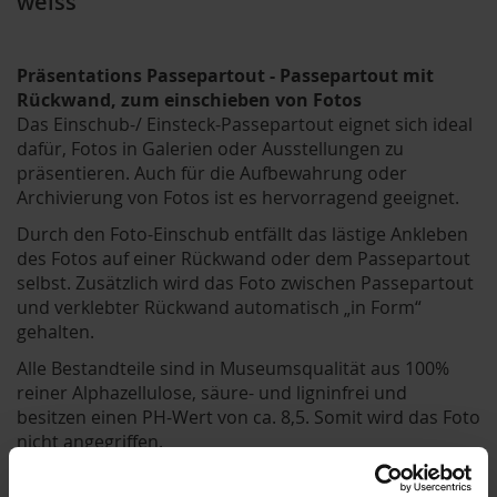
weiss
Präsentations Passepartout - Passepartout mit
Rückwand, zum einschieben von Fotos
Das Einschub-/ Einsteck-Passepartout eignet sich ideal
dafür, Fotos in Galerien oder Ausstellungen zu
präsentieren. Auch für die Aufbewahrung oder
Archivierung von Fotos ist es hervorragend geeignet.
Durch den Foto-Einschub entfällt das lästige Ankleben
des Fotos auf einer Rückwand oder dem Passepartout
selbst. Zusätzlich wird das Foto zwischen Passepartout
und verklebter Rückwand automatisch „in Form“
gehalten.
Alle Bestandteile sind in Museumsqualität aus 100%
reiner Alphazellulose, säure- und ligninfrei und
besitzen einen PH-Wert von ca. 8,5. Somit wird das Foto
nicht angegriffen.