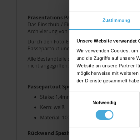
Präsentations Passepartout - Passepartout 
Zustimmung
Das Einschub-/ Einsteck-Passepartout eignet si
Archivierung von Fotos ist es hervorragend gee
Unsere Website verwendet 
Durch den Foto-Einschub entfällt das lästige A
Passepartout und verklebter Rückwand automat
Wir verwenden Cookies, um I
Alle Bestandteile sind in Museumsqualität aus 1
und die Zugriffe auf unsere 
nicht angegriffen.
Website an unsere Partner fü
möglicherweise mit weiteren
der Dienste gesammelt habe
Passepartout Spezifikation
Einwilligungsauswahl
Stäke: 1,4mm (optional auch mit 2,0mm od
Notwendig
Kern: weiß
Material: 100% Alphazellulose (
mehr Infos
Rückwand Spezifikation