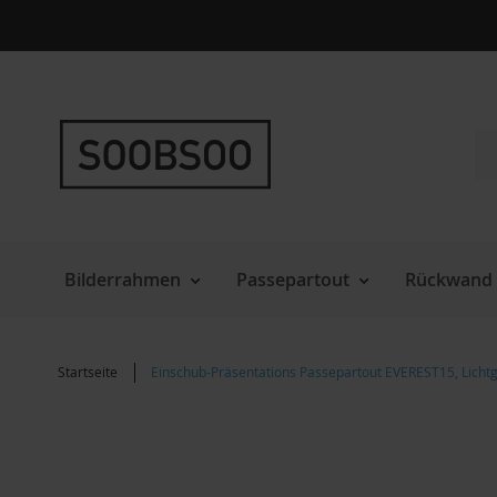
Direkt
zum
Inhalt
Su
Bilderrahmen
Passepartout
Rückwand 
Startseite
Einschub-Präsentations Passepartout EVEREST15, Lichtg
Zum
Ende
der