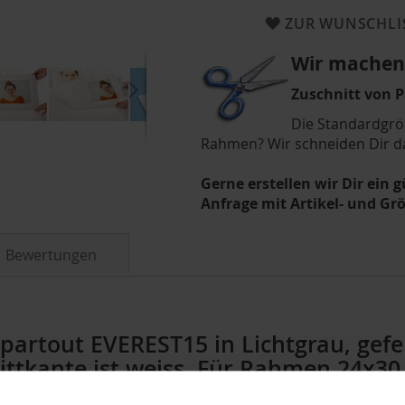
ZUR WUNSCHLI
Wir machen 
Zuschnitt von 
Die Standardgrö
Rahmen? Wir schneiden Dir d
Gerne erstellen wir Dir ein 
Anfrage mit Artikel- und G
Bewertungen
partout EVEREST15 in Lichtgrau, gef
ttkante ist weiss. Für Rahmen 24x30 