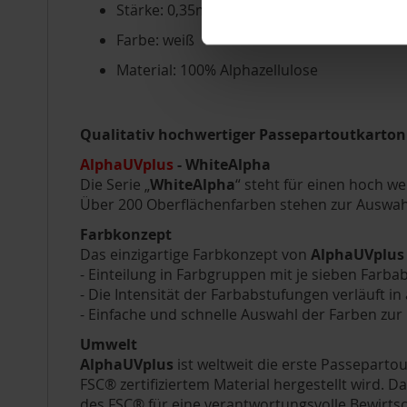
Stärke: 0,35mm
Farbe: weiß
Material: 100% Alphazellulose
Qualitativ hochwertiger Passepartoutkarton f
AlphaUVplus
- WhiteAlpha
Die Serie „
WhiteAlpha
“ steht für einen hoch w
Über 200 Oberflächenfarben stehen zur Auswahl
Farbkonzept
Das einzigartige Farbkonzept von
AlphaUVplus
- Einteilung in Farbgruppen mit je sieben Farb
- Die Intensität der Farbabstufungen verläuft in
- Einfache und schnelle Auswahl der Farben zu
Umwelt
AlphaUVplus
ist weltweit die erste Passepartou
FSC® zertifiziertem Material hergestellt wird.
des FSC® für eine verantwortungsvolle Bewirtsc