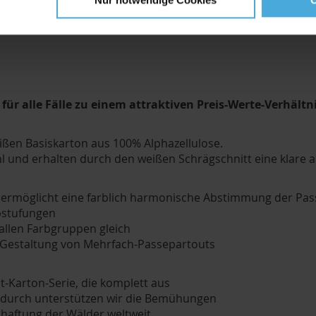
ür alle Fälle zu einem attraktiven Preis-Werte-Verhältn
eißen Basiskarton aus 100% Alphazellulose.
 und erhalten durch den weißen Schrägschnitt eine klare 
ermöglicht eine farblich harmonische Abstimmung der Pass
abstufungen
 allen Farbgruppen gleich
r Gestaltung von Mehrfach-Passepartouts
t-Karton-Serie, die komplett aus
 Dadurch unterstützen wir die Bemühungen
haftung der Wälder weltweit.