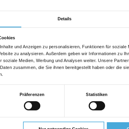
mit Rückwand, zum einschieben von Fotos
Details
ch ideal dafür, Fotos in Galerien oder Ausstellungen zu prä
ignet.
Cookies
nkleben des Fotos auf einer Rückwand oder dem Passepartout
isch „in Form“ gehalten.
nhalte und Anzeigen zu personalisieren, Funktionen für soziale
00% reiner Alphazellulose, säure- und ligninfrei und besitze
Website zu analysieren. Außerdem geben wir Informationen zu I
r soziale Medien, Werbung und Analysen weiter. Unsere Partner
 Daten zusammen, die Sie ihnen bereitgestellt haben oder die s
n.
er 2,5mm Stärke erhältlich)
Präferenzen
Statistiken
)
Nur notwendige Cookies