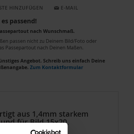
STE HINZUFÜGEN
E-MAIL
es passend!
Passepartout nach Wunschmaß.
ßen passen nicht zu Deinem Bild/Foto oder
as Passepartout nach Deinen Maßen.
günstiges Angebot. Schreib uns einfach Deine
rößenangabe.
Zum Kontaktformular
ertigt aus 1,4mm starkem
und für Bild 15x20,