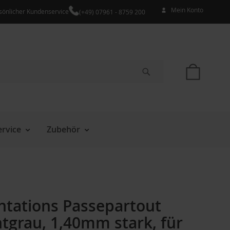
Mein Konto
sönlicher Kundenservice
(+49) 07961 - 8759 200
Mein W
Suche
rvice
Zubehör
ntations Passepartout
tgrau, 1,40mm stark, für