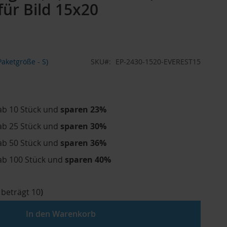
ür Bild 15x20
aketgröße - S)
SKU
EP-2430-1520-EVEREST15
ab 10 Stück und
sparen
23
%
ab 25 Stück und
sparen
30
%
ab 50 Stück und
sparen
36
%
ab 100 Stück und
sparen
40
%
 beträgt
10
)
In den Warenkorb