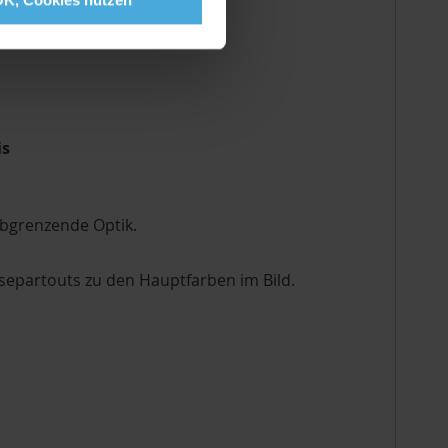
is
abgrenzende Optik.
epartouts zu den Hauptfarben im Bild.