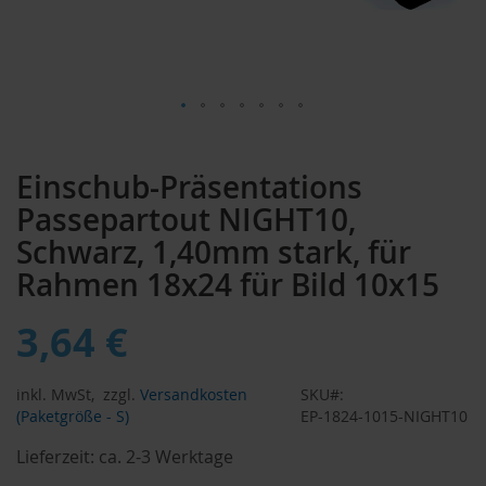
Zum
Anfang
Einschub-Präsentations
der
Bildergalerie
Passepartout NIGHT10,
springen
Schwarz, 1,40mm stark, für
Rahmen 18x24 für Bild 10x15
3,64 €
inkl. MwSt,
zzgl.
Versandkosten
SKU
(Paketgröße - S)
EP-1824-1015-NIGHT10
Lieferzeit:
ca. 2-3 Werktage