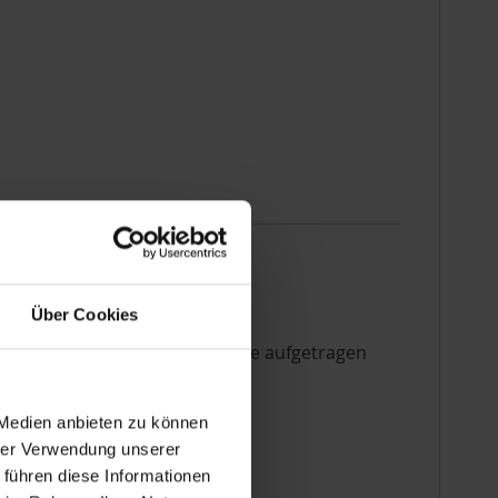
Über Cookies
direkt auf die Metalloberfläche aufgetragen
 Medien anbieten zu können
ste Nuancen
hrer Verwendung unserer
 führen diese Informationen
genüber 4-Farb-Druck