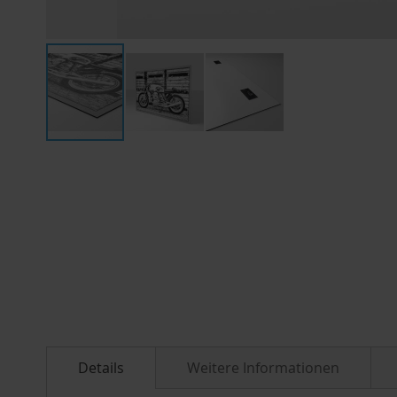
Zum
Anfang
der
Bildergalerie
springen
Details
Weitere Informationen