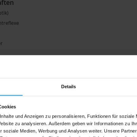
aften
tik)
htreflexe
er
em – Präzision auf Metall
Details
rektdrucker mit 7-Farbsystem realisiert. Die Farben werden 
Cookies
nhalte und Anzeigen zu personalisieren, Funktionen für soziale
lerfinish
7-Farbsystem für fein
Website zu analysieren. Außerdem geben wir Informationen zu I
r soziale Medien, Werbung und Analysen weiter. Unsere Partner
Erweiterte Farbtiefe ge