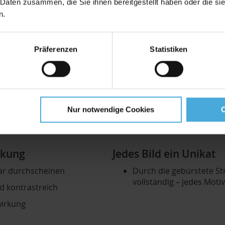
 Daten zusammen, die Sie ihnen bereitgestellt haben oder die s
Bessere Abstufungen in
n.
berfläche
Präzise Kontrolle von K
Präferenzen
Statistiken
rfinish Silber
Nur notwendige Cookies
rkung
Jedes Bild ein Unikat
bar durchscheinen
Durch die gebürstete St
vollständig – jedes Motiv
d kontrastreich
dwirkung