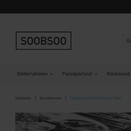
Direkt
zum
Inhalt
Such
Bilderrahmen
Passepartout
Rückwand 
Startseite
Druckservice
Fotodruck auf Butlerfinish Silber
Zum
Ende
der