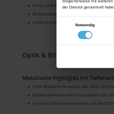
möglicherweise mit weiteren
Hohe Schärfe und Detailgenauigkeit
der Dienste gesammelt habe
Widerstandsfähige, kratzunempfindliche O
Einwilligungsauswahl
Sofort trocken und montagefertig
Notwendig
Optik & Bildwirkung auf Butle
Metallische Highlights mit Tiefenwi
Helle Bildbereiche lassen das Silber sicht
Dunkle Bereiche wirken besonders satt un
Je nach Lichteinfall verändert sich die Bil