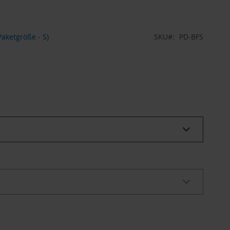
aketgröße - S)
SKU
PD-BFS