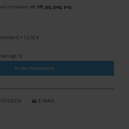
zum hochladen:
tif, tiff, jpg, jpeg, png
montiert)
+
12,50 €
 beträgt
1
)
In den Warenkorb
NZUFÜGEN
E-MAIL