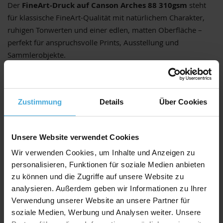
Der
FineArt-Druck auf Canson Arches 88 310gsm
steht
für klassische FineArt-Qualität mit natürlichem Charakter,
ruhigen Tonwerten und einer edlen, matten Oberfläche –
perfekt für anspruchsvolle Prints, Ausstellung und
Sammlerobjekte.
Zustimmung
Details
Über Cookies
Häufige Fragen zum FineArt Druck auf
Canson Arches 88 310gsm
Unsere Website verwendet Cookies
Wir verwenden Cookies, um Inhalte und Anzeigen zu
personalisieren, Funktionen für soziale Medien anbieten
Was ist Canson Arches 88 310gsm?
zu können und die Zugriffe auf unsere Website zu
analysieren. Außerdem geben wir Informationen zu Ihrer
Wie wirkt die matte Oberfläche?
Verwendung unserer Website an unsere Partner für
soziale Medien, Werbung und Analysen weiter. Unsere