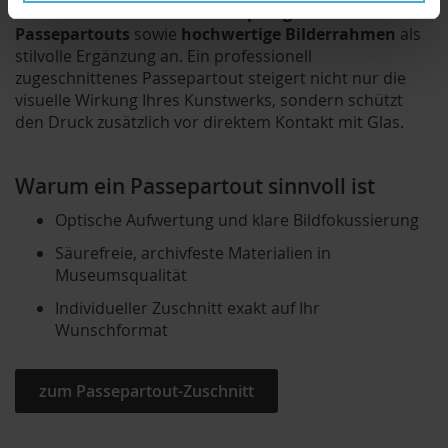
Schliff:
Auf Wunsch bieten wir
passgenaue
Passepartouts
sowie
hochwertige Bilderrahmen
als
stilvolle Ergänzung an. Ein professionell
zugeschnittenes Passepartout steigert nicht nur die
visuelle Wirkung Ihres Kunstwerks, sondern schützt
den Druck zusätzlich vor direktem Kontakt mit Glas.
Warum ein Passepartout sinnvoll ist
Optische Aufwertung und klare Bildfokussierung
Säurefreie, archivfeste Materialien in
Museumsqualität
Individueller Zuschnitt exakt auf Ihr
Wunschformat
zum Passepartout-Zuschnitt