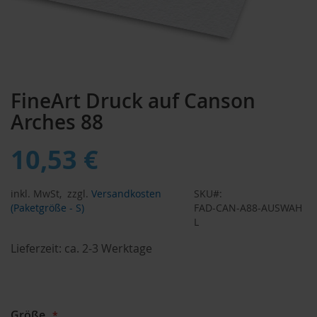
Zum
Anfang
FineArt Druck auf Canson
der
Bildergalerie
Arches 88
springen
10,53 €
inkl. MwSt,
zzgl.
Versandkosten
SKU
(Paketgröße - S)
FAD-CAN-A88-AUSWAH
L
Lieferzeit:
ca. 2-3 Werktage
Größe