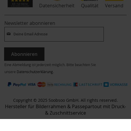
Qualität
Datensicherheit
Versand
Newsletter abonnieren
Abonnieren
Eine Abmeldung ist jederzeit möglich. Bitte beachten Sie
unsere
Datenschutzerklärung
.
Copyright © 2025 Soobsoo GmbH. All rights reserved.
Hersteller für Bilderrahmen & Passepartout mit Druck-
& Zuschnittservice