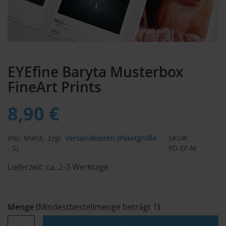
Zum
Anfang
EYEfine Baryta Musterbox
der
Bildergalerie
FineArt Prints
springen
8,90 €
inkl. MwSt,
zzgl.
Versandkosten (Paketgröße
SKU
- S)
PD-EF-M
Lieferzeit:
ca. 2-3 Werktage
Menge
(
Mindestbestellmenge beträgt
1
)