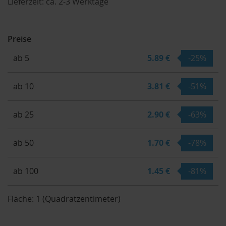
Lieferzeit:
ca. 2-3 Werktage
Preise
ab 5
5.89 €
-25%
ab 10
3.81 €
-51%
ab 25
2.90 €
-63%
ab 50
1.70 €
-78%
ab 100
1.45 €
-81%
Fläche:
1 (Quadratzentimeter)