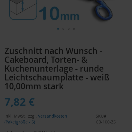
Zum
Anfang
Zuschnitt nach Wunsch -
der
Bildergalerie
Cakeboard, Torten- &
springen
Kuchenunterlage - runde
Leichtschaumplatte - weiß
10,00mm stark
7,82 €
inkl. MwSt,
zzgl.
Versandkosten
SKU
(Paketgröße - S)
CB-100-ZS