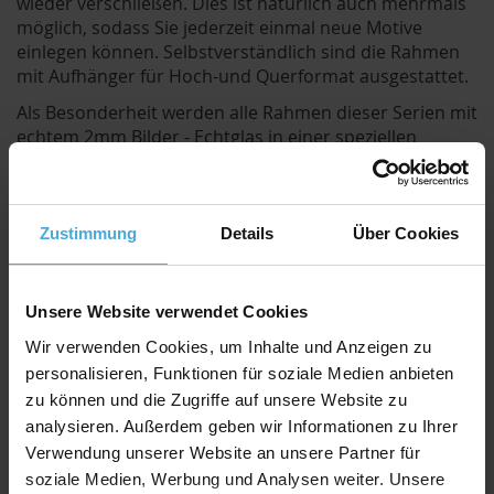
wieder verschließen. Dies ist natürlich auch mehrmals
möglich, sodass Sie jederzeit einmal neue Motive
einlegen können. Selbstverständlich sind die Rahmen
mit Aufhänger für Hoch-und Querformat ausgestattet.
Als Besonderheit werden alle Rahmen dieser Serien mit
echtem 2mm Bilder - Echtglas in einer speziellen
bruchsicheren Versandbox ausgeliefert. Dadurch sind
alle Nachteile von Kunststoffgläsern, wie
elektrostatische Aufladung mit Staubanziehung,
verkratze Scheiben durch Putzen und geringere Brillanz
Zustimmung
Details
Über Cookies
der Bilder eliminiert.
Durch die eigenen Werkstätten können wir Ihnen
Unsere Website verwendet Cookies
natürlich neben unseren günstigen Standard-Größen
auch jedes andere Maß nach Wunsch anfertigen.
Wir verwenden Cookies, um Inhalte und Anzeigen zu
Selbstverständlich auch Einzelstücke - Sie müssen also
personalisieren, Funktionen für soziale Medien anbieten
nicht gleich größere Stückzahlen abnehmen.
zu können und die Zugriffe auf unsere Website zu
analysieren. Außerdem geben wir Informationen zu Ihrer
Lieferumfang:
Verwendung unserer Website an unsere Partner für
soziale Medien, Werbung und Analysen weiter. Unsere
Bilderrahmen