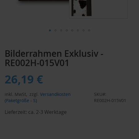
Zum
Anfang
Bilderrahmen Exklusiv -
der
Bildergalerie
RE002H-015V01
springen
26,19 €
inkl. MwSt,
zzgl.
Versandkosten
SKU
(Paketgröße - S)
RE002H-015V01
Lieferzeit:
ca. 2-3 Werktage