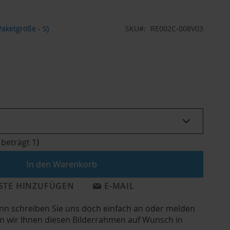
aketgröße - S)
SKU
RE002C-008V03
 beträgt
1
)
In den Warenkorb
STE HINZUFÜGEN
E-MAIL
ann schreiben Sie uns doch einfach an oder melden
gen wir Ihnen diesen Bilderrahmen auf Wunsch in