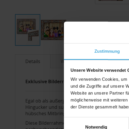
Zum
Zustimmung
Anfang
Details
Weitere Informationen
der
Bildergalerie
Unsere Website verwendet 
springen
Wir verwenden Cookies, um I
Exklusive Bilderrahmen (Wechselrahmen) in 
und die Zugriffe auf unsere 
Website an unsere Partner fü
möglicherweise mit weiteren
Egal ob als außergewöhnliche Einzelstücke an 
Hingucker und suchen Ihresgleichen. Verwendun
der Dienste gesammelt habe
hübsches Mitbringsel. Für jeden Anlass ist etwa
Einwilligungsauswahl
Diese Bilderrahmen werden in Handarbeit nur in
Notwendig