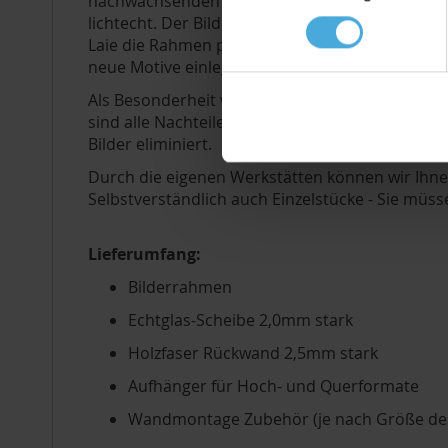
nachwachsenden Baumbeständen. Für diese Rahm
lichtecht. Der Bilderrahmen wird als Wechselr
Laie die Rahmen problemlos öffnen, sein Bild ei
neue Motive einlegen können. Selbstverständli
Als Besonderheit werden alle Rahmen dieser Ser
sind alle Nachteile von Kunststoffgläsern, wie 
Bilder eliminiert.
Durch die eigenen Werkstätten können wir Ihn
Selbstverständlich auch Einzelstücke - Sie müs
Lieferumfang:
Bilderrahmen
Echtglas-Scheibe 2,0mm stark
Holzfaser Rückwand 2,5mm stark
Aufhänger für Hoch- und Querformate
Wandmontage Zubehör (je nach Größe d