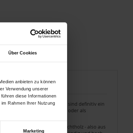
Über Cookies
 Medien anbieten zu können
hrer Verwendung unserer
 führen diese Informationen
ie im Rahmen Ihrer Nutzung
extravaganten Bilderrahmen sind definitiv ein
Geschenk, im eigenen Zuhause oder als
tifiziertem) einheimischem Echtholz - also aus
Marketing