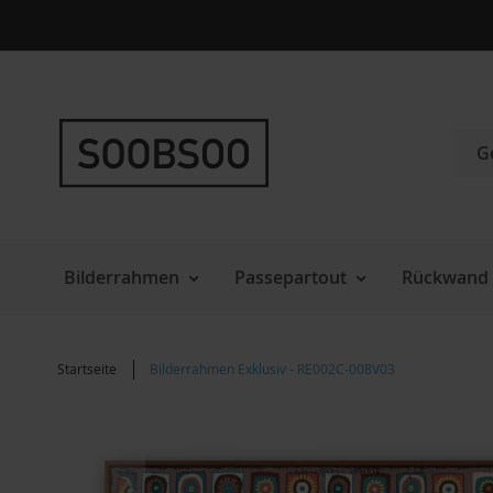
Direkt
zum
Inhalt
Such
Bilderrahmen
Passepartout
Rückwand 
Startseite
Bilderrahmen Exklusiv - RE002C-008V03
Zum
Ende
der