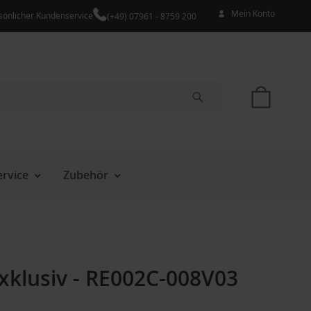
Mein Konto
sönlicher Kundenservice
(+49) 07961 - 8759 200
Mein W
Suche
rvice
Zubehör
xklusiv - RE002C-008V03