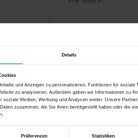
Ihrer Größe an.
Details
Bewertungen
Cookies
nhalte und Anzeigen zu personalisieren, Funktionen für soziale
extravaganter Optik
Website zu analysieren. Außerdem geben wir Informationen zu I
r soziale Medien, Werbung und Analysen weiter. Unsere Partner
 Daten zusammen, die Sie ihnen bereitgestellt haben oder die s
der Wand oder als Collage anmutende Wandgalerien - unsere 
g finden sie in Büroräumen und gewerbliche Flächen, als 
n.
s dabei.
 unserem Hause hergestellt. Sie bestehen aus 100% (FSC-zer
Präferenzen
Statistiken