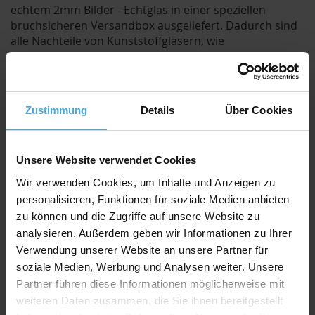
echtem 2mm Bilder - Echtglas in einer speziellen
bruchsicheren Versandbox ausgeliefert. Dadurch sind
alle Nachteile von Kunststoffgläsern, wie
elektrostatische Aufladung mit Staubanziehung,
verkratze Scheiben durch Putzen und geringere Brillanz
der Bilder eliminiert.
Durch die eigenen Werkstätten können wir Ihnen
Zustimmung
Details
Über Cookies
natürlich neben unseren günstigen Standard-Größen
auch jedes andere Maß nach Wunsch anfertigen.
Selbstverständlich auch Einzelstücke - Sie müssen also
Unsere Website verwendet Cookies
nicht gleich größere Stückzahlen abnehmen.
Wir verwenden Cookies, um Inhalte und Anzeigen zu
personalisieren, Funktionen für soziale Medien anbieten
Lieferumfang:
zu können und die Zugriffe auf unsere Website zu
Bilderrahmen
analysieren. Außerdem geben wir Informationen zu Ihrer
Verwendung unserer Website an unsere Partner für
Echtglas-Scheibe 2,0mm stark
soziale Medien, Werbung und Analysen weiter. Unsere
Holzfaser Rückwand 2,5mm stark
Partner führen diese Informationen möglicherweise mit
weiteren Daten zusammen, die Sie ihnen bereitgestellt
Aufhänger für Hoch- und Querformate