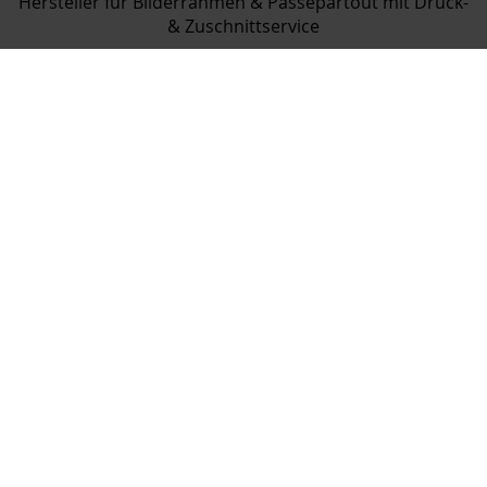
Hersteller für Bilderrahmen & Passepartout mit Druck-
& Zuschnittservice