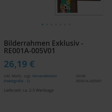
Zum
Anfang
Bilderrahmen Exklusiv -
der
Bildergalerie
RE001A-005V01
springen
26,19 €
inkl. MwSt,
zzgl.
Versandkosten
SKU
(Paketgröße - S)
RE001A-005V01
Lieferzeit:
ca. 2-3 Werktage