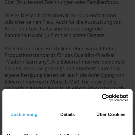
über Drucke und Zeichnungen oder Familienfotos.
Dieses Design findet überall im Haus einfach und
stilsicher seinen Platz. Auch für die Ausstattung von
Büro- und Geschäftsräumen überzeugt die
Rahmenauswahl "Juli" mit schlichter Eleganz.
Als Bilderrahmen-Hersteller stehen wir mit hohen
Produktionsstandards für das Qualitäts-Prädikat
"Made in Germany". Alle Bilderrahmen werden direkt
bei uns im Hause gefertigt und montiert. Durch die
eigene Fertigung bieten wir auch die Anfertigung von
Bilderrahmen nach Wunsch-Maß. Für individuelle
Maßanfertigungen bereits ab einem Stück aber auch
für größere Mengen (z.B. für Ausstellungen,
Wiederverkäufer oder Raumausstatter) erstellen wir
gern ein Angebot. Fragen Sie gerne nach und schreiben
uns eine E-Mail.
Zustimmung
Details
Über Cookies