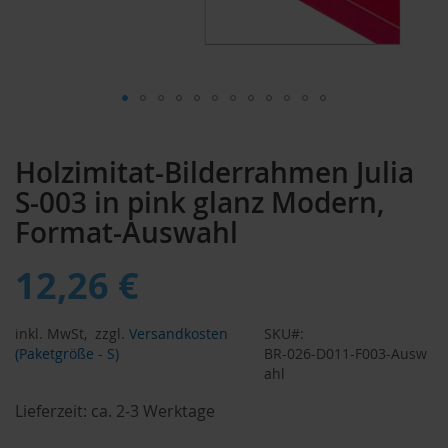
Zum
Anfang
Holzimitat-Bilderrahmen Julia
der
Bildergalerie
S-003 in pink glanz Modern,
springen
Format-Auswahl
12,26 €
inkl. MwSt,
zzgl.
Versandkosten
SKU
(Paketgröße - S)
BR-026-D011-F003-Ausw
ahl
Lieferzeit:
ca. 2-3 Werktage