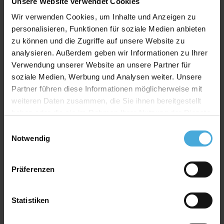
Der Querschnitt vom Leistenprofil ist rechteckig mit
Unsere Website verwendet Cookies
abgerundeten Kanten. Für die Herstellung dieser
Wir verwenden Cookies, um Inhalte und Anzeigen zu
homogenen, gleichförmigen und verzugsfreien
personalisieren, Funktionen für soziale Medien anbieten
Bilderrahmenleiste wird hochwertiges PU verwendet.
zu können und die Zugriffe auf unsere Website zu
Durch dieses "Holzimitat" können Bilderrahmen zu
analysieren. Außerdem geben wir Informationen zu Ihrer
einem sehr günstigen Preis-Werte-Verhältnis
Verwendung unserer Website an unsere Partner für
hergestellt werden. Dennoch erfüllen sie alle
Anforderungen an einen hochwertigen und robusten
soziale Medien, Werbung und Analysen weiter. Unsere
Bilder- Fotorahmen.
Partner führen diese Informationen möglicherweise mit
weiteren Daten zusammen, die Sie ihnen bereitgestellt
haben oder die sie im Rahmen Ihrer Nutzung der Dienste
Leisten Material:
Holzimitat aus hochwertigem
gesammelt haben.
PU (kein Tropenholz!)
Einwilligungsauswahl
Notwendig
Rahmen-Bauart:
Wechselrahmen mit
montierten Wechselklammern
Präferenzen
Rückwand:
Hartfaser Rückwand - 2,50 mm stark
Aufhänger:
Vormontierte Aufhänger für die
Einrahmung im Hochformat oder Querformat.
Statistiken
Verglasung:
HQ Acrylglas XT - 3,00 mm stark mit