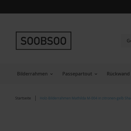
Direkt
zum
Inhalt
Such
Bilderrahmen
Passepartout
Rückwand 
Startseite
Holz-Bilderrahmen Mathilda M-004 in zitronen-gelb Sh
Zum
Ende
der