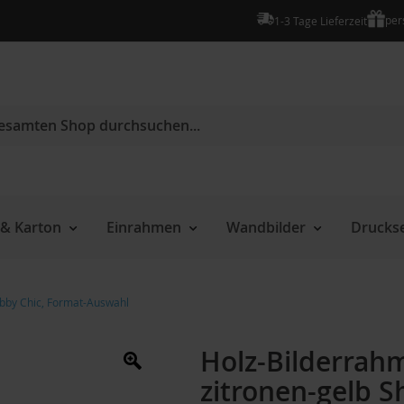
per
1-3 Tage Lieferzeit
e
& Karton
Einrahmen
Wandbilder
Druckse
abby Chic, Format-Auswahl
Holz-Bilderrah
zitronen-gelb S