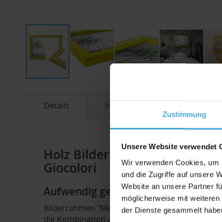
Zum
Anfang
Details
Weitere Informationen
der
Zustimmung
Bildergalerie
springen
Unsere Website verwendet 
Holz Bilderrahmen Mathilda in
Wir verwenden Cookies, um I
Giocolori
und die Zugriffe auf unsere 
Website an unsere Partner fü
Aufwendig gearbeiteter Bilderrahme
möglicherweise mit weiteren
Bilderrahmen "Mathilda" trifft den Nerv der Z
der Dienste gesammelt habe
die Kombination aus zwei unterschiedlichen Farb