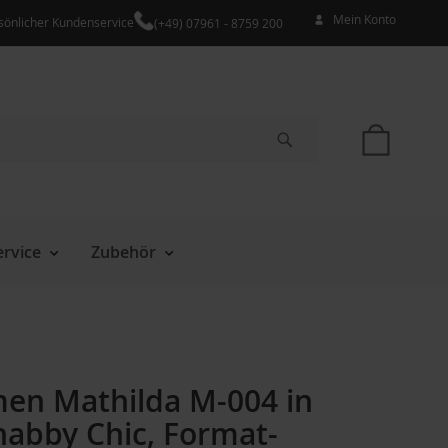
Mein Konto
sönlicher Kundenservice
(+49) 07961 - 8759 200
Mein W
Suche
rvice
Zubehör
men Mathilda M-004 in
habby Chic, Format-