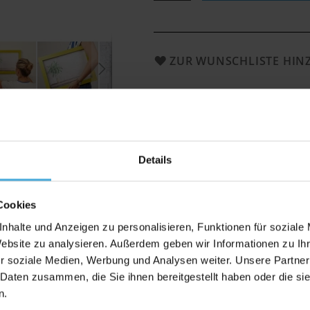
ZUR WUNSCHLISTE HI
Bewertungen
Details
Cookies
 der Farbe zitronen-gelb mit Stilrich
nhalte und Anzeigen zu personalisieren, Funktionen für soziale
Website zu analysieren. Außerdem geben wir Informationen zu I
r soziale Medien, Werbung und Analysen weiter. Unsere Partner
n aus Holz mit großer Farbauswahl zu einem
 Daten zusammen, die Sie ihnen bereitgestellt haben oder die s
eit und der Sehnsucht nach einem heimeligen, warmherzigen
n.
schichten nachträglich angeschliffen. Die vielfältige Auswa