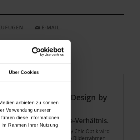
NZUFÜGEN
E-MAIL
Über Cookies
tung Shabby Chic - Design by
 Medien anbieten zu können
hrer Verwendung unserer
 führen diese Informationen
 günstigen Preis-Werte-Verhältnis.
ie im Rahmen Ihrer Nutzung
 Wohnambiente. Für die Shabby Chic Optik wird
hl zarter Pastell-Töne fügen die Bilderrahmen