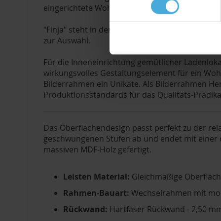
eingerichtete Wohnambiente ein.
"Finja" steht in den Farbkombinationen grasgrü
zur Auswahl.
Für die Inneneinrichtung gemütlicher Ladenlokal
wirkungsvolles Gestaltungselement für ein Woh
Bilderrahmen ein Unikate. Als Bilderrahmen He
Produktionsstandards für das Qualitäts-Prädik
Das Oberflächendesign passt perfekt zu der rela
geschwungenen Stufen ab und endet mit einer dr
massiven MDF-Holz gefertigt.
Leisten Material:
Gleichmäßige Oberfläc
Rahmen-Bauart:
Wechselrahmen mit mo
Rückwand:
Hartfaser Rückwand - 2,50 mm