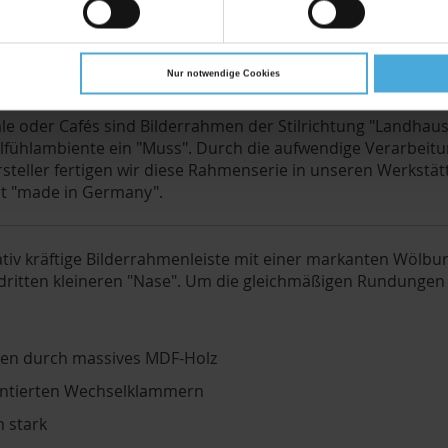
n-weiß, braun, schwarz, creme-weiß, blau-weiß, mint-weiß, p
Nur notwendige Cookies
e oder Cafés sind Bilderrahmen der Stilrichtung "Landhausst
lfühlambiente ein "Muss". Durch die aufwendige Verarbeitun
rsteller fertigen wir diese Rahmenserie in unseren Werkst
at "made in Germany".
tiv kräftige Bilderrahmenleiste mit einer markanten Wölbun
itten kleineren "Nase". Um die gleichmäßigen Rundungen de
hen durch massives MDF-Holz
ntierten Wechselklammern
 stark