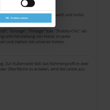
astellkupfer-weiß, dunkelblau-weiß und türkis
OK, Cookies nutzen
il", "Grunge", "Vintage" bzw. "Shabby-Chic" als
g und Herstellung von Hand, ist jeder
ätten und stehen mit unseren hohen
g. Zur Außenseite fällt das Rahmenprofil in zwei
r Oberfläche zu erzielen, wird die Leiste aus