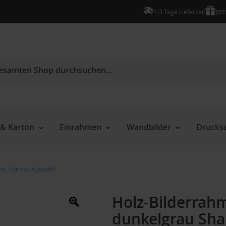
per
1-3 Tage Lieferzeit
e
& Karton
Einrahmen
Wandbilder
Druckse
hic, Format-Auswahl
Holz-Bilderrahm
dunkelgrau Sha