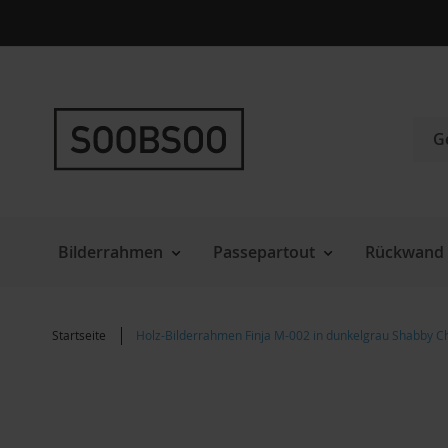
Direkt
zum
Inhalt
Such
Bilderrahmen
Passepartout
Rückwand 
Startseite
Holz-Bilderrahmen Finja M-002 in dunkelgrau Shabby C
Zum
Ende
der