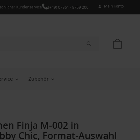
Mein Konto
sönlicher Kundenservice
(+49) 07961 - 8759 200
Mein W
Suche
rvice
Zubehör
en Finja M-002 in
bby Chic, Format-Auswahl