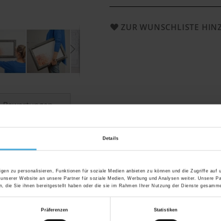
ZUR WUNSCHLISTE HI
Bewertungen
Details
r Farbe dunkelgrau mit Stilrichtung S
gen zu personalisieren, Funktionen für soziale Medien anbieten zu können und die Zugriffe auf
 unserer Website an unsere Partner für soziale Medien, Werbung und Analysen weiter. Unsere Pa
 die Sie ihnen bereitgestellt haben oder die sie im Rahmen Ihrer Nutzung der Dienste gesamme
men mit vielfältiger Farbauswahl mit günst
a". Das geschwungene Rahmen-Profil harmoniert perfekt mit
Präferenzen
Statistiken
ite Auswahl zarter Pastell-Töne fügen die Bilderrahmen Ser