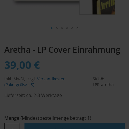
Zum
Anfang
Aretha - LP Cover Einrahmung
der
Bildergalerie
springen
39,00 €
inkl. MwSt,
zzgl.
Versandkosten
SKU
(Paketgröße - S)
LPR-aretha
Lieferzeit:
ca. 2-3 Werktage
Menge
(
Mindestbestellmenge beträgt
1
)