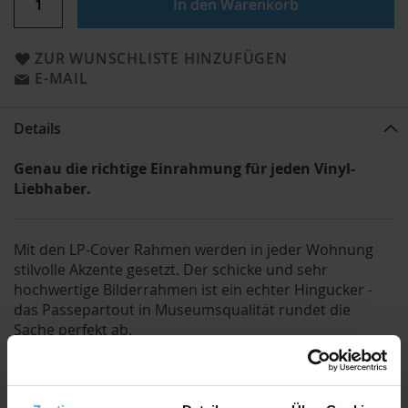
In den Warenkorb
ZUR WUNSCHLISTE HINZUFÜGEN
E-MAIL
Details
Genau die richtige Einrahmung für jeden Vinyl-
Liebhaber.
Mit den LP-Cover Rahmen werden in jeder Wohnung
stilvolle Akzente gesetzt. Der schicke und sehr
hochwertige Bilderrahmen ist ein echter Hingucker -
das Passepartout in Museumsqualität rundet die
Sache perfekt ab.
Die einfache Montage und die langlebigen Spannfedern
auf der Rückseite machen das Wechseln der Cover zu