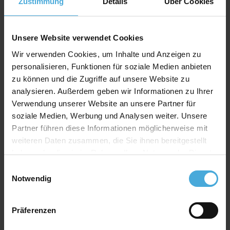
einem Kinderspiel. Auch wer seine Cover des Öfteren
Zustimmung
Details
Über Cookies
wechseln möchte, hat mit diesem Rahmen genau die
richtige Wahl getroffen. Anders als bei herkömmlichen
Klammern auf der Rückseite, welche bei mehrmaligem
Unsere Website verwendet Cookies
auf- und zu biegen leicht abbrechen, bleiben die
Wir verwenden Cookies, um Inhalte und Anzeigen zu
Spannfedern auch bei dem 50. Wechseln stabil und
personalisieren, Funktionen für soziale Medien anbieten
halten ihre Form.
zu können und die Zugriffe auf unsere Website zu
Die Glasscheibe schütz das Cover vor Staub, Schmutz
analysieren. Außerdem geben wir Informationen zu Ihrer
und Schäden.
Verwendung unserer Website an unsere Partner für
Der Bilderrahmen:
soziale Medien, Werbung und Analysen weiter. Unsere
Partner führen diese Informationen möglicherweise mit
Material: hochwertiges PU (kein billiges
weiteren Daten zusammen, die Sie ihnen bereitgestellt
Tropenholz!)
haben oder die sie im Rahmen Ihrer Nutzung der Dienste
Farbe: weiß, matt
gesammelt haben.
Einwilligungsauswahl
Falzmaß: 40x40cm
Notwendig
Das Passepartout:
Präferenzen
Material: 100% Alphazellulose